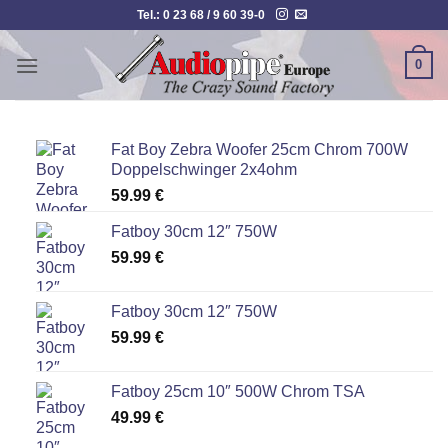
Zum
Tel.: 0 23 68 / 9 60 39-0
Inhalt
springen
0
Fat Boy Zebra Woofer 25cm Chrom 700W
Doppelschwinger 2x4ohm
59.99
€
Fatboy 30cm 12″ 750W
59.99
€
Fatboy 30cm 12″ 750W
59.99
€
Fatboy 25cm 10″ 500W Chrom TSA
49.99
€