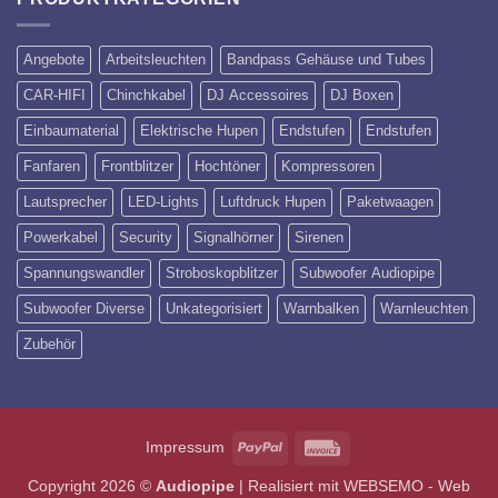
Angebote
Arbeitsleuchten
Bandpass Gehäuse und Tubes
CAR-HIFI
Chinchkabel
DJ Accessoires
DJ Boxen
Einbaumaterial
Elektrische Hupen
Endstufen
Endstufen
Fanfaren
Frontblitzer
Hochtöner
Kompressoren
Lautsprecher
LED-Lights
Luftdruck Hupen
Paketwaagen
Powerkabel
Security
Signalhörner
Sirenen
Spannungswandler
Stroboskopblitzer
Subwoofer Audiopipe
Subwoofer Diverse
Unkategorisiert
Warnbalken
Warnleuchten
Zubehör
Impressum
PayPal
Invoice
Copyright 2026 ©
Audiopipe
| Realisiert mit
WEBSEMO - Web