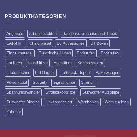
PRODUKTKATEGORIEN
Angebote
Arbeitsleuchten
Bandpass Gehäuse und Tubes
CAR-HIFI
Chinchkabel
DJ Accessoires
DJ Boxen
Einbaumaterial
Elektrische Hupen
Endstufen
Endstufen
Fanfaren
Frontblitzer
Hochtöner
Kompressoren
Lautsprecher
LED-Lights
Luftdruck Hupen
Paketwaagen
Powerkabel
Security
Signalhörner
Sirenen
Spannungswandler
Stroboskopblitzer
Subwoofer Audiopipe
Subwoofer Diverse
Unkategorisiert
Warnbalken
Warnleuchten
Zubehör