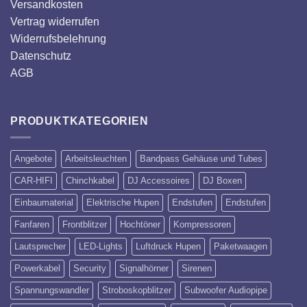
Versandkosten
Vertrag widerrufen
Widerrufsbelehrung
Datenschutz
AGB
PRODUKTKATEGORIEN
Angebote
Arbeitsleuchten
Bandpass Gehäuse und Tubes
CAR-HIFI
Chinchkabel
DJ Accessoires
DJ Boxen
Einbaumaterial
Elektrische Hupen
Endstufen
Endstufen
Fanfaren
Frontblitzer
Hochtöner
Kompressoren
Lautsprecher
LED-Lights
Luftdruck Hupen
Paketwaagen
Powerkabel
Security
Signalhörner
Sirenen
Spannungswandler
Stroboskopblitzer
Subwoofer Audiopipe