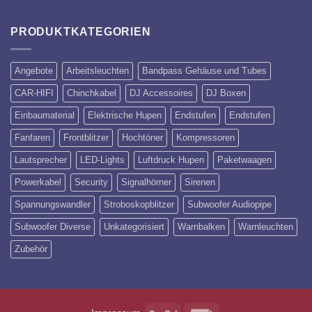
PRODUKTKATEGORIEN
Angebote
Arbeitsleuchten
Bandpass Gehäuse und Tubes
CAR-HIFI
Chinchkabel
DJ Accessoires
DJ Boxen
Einbaumaterial
Elektrische Hupen
Endstufen
Endstufen
Fanfaren
Frontblitzer
Hochtöner
Kompressoren
Lautsprecher
LED-Lights
Luftdruck Hupen
Paketwaagen
Powerkabel
Security
Signalhörner
Sirenen
Spannungswandler
Stroboskopblitzer
Subwoofer Audiopipe
Subwoofer Diverse
Unkategorisiert
Warnbalken
Warnleuchten
Zubehör