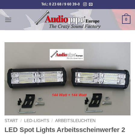
Zum
Tel.: 0 23 68 / 9 60 39-0
Inhalt
springen
0
START
/
LED-LIGHTS
/
ARBEITSLEUCHTEN
LED Spot Lights Arbeitsscheinwerfer 2