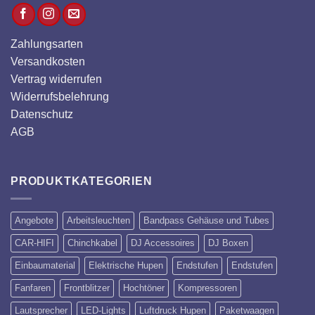
Zahlungsarten
Versandkosten
Vertrag widerrufen
Widerrufsbelehrung
Datenschutz
AGB
PRODUKTKATEGORIEN
Angebote
Arbeitsleuchten
Bandpass Gehäuse und Tubes
CAR-HIFI
Chinchkabel
DJ Accessoires
DJ Boxen
Einbaumaterial
Elektrische Hupen
Endstufen
Endstufen
Fanfaren
Frontblitzer
Hochtöner
Kompressoren
Lautsprecher
LED-Lights
Luftdruck Hupen
Paketwaagen