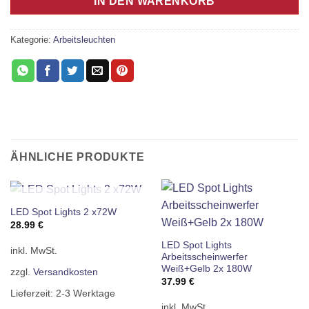
IN DEN WARENKORB
Kategorie:
Arbeitsleuchten
ÄHNLICHE PRODUKTE
NICHT VORRÄTIG
LED Spot Lights 2 x72W
28.99
€
LED Spot Lights
inkl. MwSt.
Arbeitsscheinwerfer
Weiß+Gelb 2x 180W
zzgl.
Versandkosten
37.99
€
Lieferzeit:
2-3 Werktage
inkl. MwSt.