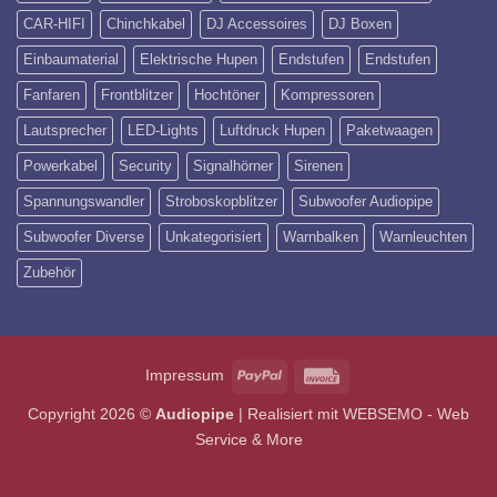
CAR-HIFI
Chinchkabel
DJ Accessoires
DJ Boxen
Einbaumaterial
Elektrische Hupen
Endstufen
Endstufen
Fanfaren
Frontblitzer
Hochtöner
Kompressoren
Lautsprecher
LED-Lights
Luftdruck Hupen
Paketwaagen
Powerkabel
Security
Signalhörner
Sirenen
Spannungswandler
Stroboskopblitzer
Subwoofer Audiopipe
Subwoofer Diverse
Unkategorisiert
Warnbalken
Warnleuchten
Zubehör
PayPal
Invoice
Impressum
Copyright 2026 ©
Audiopipe
| Realisiert mit
WEBSEMO - Web
Service & More