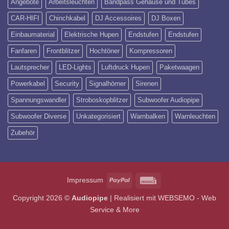
Angebote
Arbeitsleuchten
Bandpass Gehäuse und Tubes
CAR-HIFI
Chinchkabel
DJ Accessoires
DJ Boxen
Einbaumaterial
Elektrische Hupen
Endstufen
Endstufen
Fanfaren
Frontblitzer
Hochtöner
Kompressoren
Lautsprecher
LED-Lights
Luftdruck Hupen
Paketwaagen
Powerkabel
Security
Signalhörner
Sirenen
Spannungswandler
Stroboskopblitzer
Subwoofer Audiopipe
Subwoofer Diverse
Unkategorisiert
Warnbalken
Warnleuchten
Zubehör
PayPal
Invoice
Impressum
Copyright 2026 ©
Audiopipe
| Realisiert mit
WEBSEMO - Web
Service & More