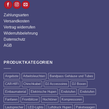
Zahlungsarten
Versandkosten
Vertrag widerrufen
Widerrufsbelehrung
Datenschutz
AGB
PRODUKTKATEGORIEN
Angebote
Arbeitsleuchten
Bandpass Gehäuse und Tubes
CAR-HIFI
Chinchkabel
DJ Accessoires
DJ Boxen
Einbaumaterial
Elektrische Hupen
Endstufen
Endstufen
Fanfaren
Frontblitzer
Hochtöner
Kompressoren
Lautsprecher
LED-Lights
Luftdruck Hupen
Paketwaagen