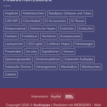
Angebote
Arbeitsleuchten
Bandpass Gehäuse und Tubes
CAR-HIFI
Chinchkabel
DJ Accessoires
DJ Boxen
Einbaumaterial
Elektrische Hupen
Endstufen
Endstufen
Fanfaren
Frontblitzer
Hochtöner
Kompressoren
Lautsprecher
LED-Lights
Luftdruck Hupen
Paketwaagen
Powerkabel
Security
Signalhörner
Sirenen
Spannungswandler
Stroboskopblitzer
Subwoofer Audiopipe
Subwoofer Diverse
Unkategorisiert
Warnbalken
Warnleuchten
Zubehör
PayPal
Invoice
Impressum
Copyright 2026 ©
Audiopipe
| Realisiert mit
WEBSEMO - Web