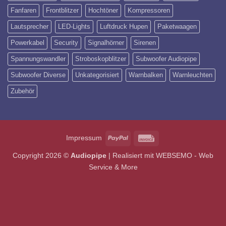
Fanfaren
Frontblitzer
Hochtöner
Kompressoren
Lautsprecher
LED-Lights
Luftdruck Hupen
Paketwaagen
Powerkabel
Security
Signalhörner
Sirenen
Spannungswandler
Stroboskopblitzer
Subwoofer Audiopipe
Subwoofer Diverse
Unkategorisiert
Warnbalken
Warnleuchten
Zubehör
PayPal
Invoice
Impressum
Copyright 2026 ©
Audiopipe
| Realisiert mit
WEBSEMO - Web
Service & More