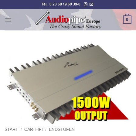
Zum
Tel.: 0 23 68 / 9 60 39-0
Inhalt
springen
0
START
/
CAR-HIFI
/
ENDSTUFEN