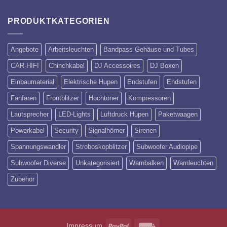
PRODUKTKATEGORIEN
Angebote
Arbeitsleuchten
Bandpass Gehäuse und Tubes
CAR-HIFI
Chinchkabel
DJ Accessoires
DJ Boxen
Einbaumaterial
Elektrische Hupen
Endstufen
Endstufen
Fanfaren
Frontblitzer
Hochtöner
Kompressoren
Lautsprecher
LED-Lights
Luftdruck Hupen
Paketwaagen
Powerkabel
Security
Signalhörner
Sirenen
Spannungswandler
Stroboskopblitzer
Subwoofer Audiopipe
Subwoofer Diverse
Unkategorisiert
Warnbalken
Warnleuchten
Zubehör
PayPal
Invoice
Impressum